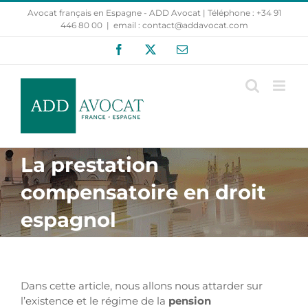
Passer
Avocat français en Espagne - ADD Avocat | Téléphone : +34 91
au
446 80 00
|
email : contact@addavocat.com
contenu
Facebook
X
Email
La prestation
compensatoire en droit
espagnol
Dans cette article, nous allons nous attarder sur
l’existence et le régime de la
pension