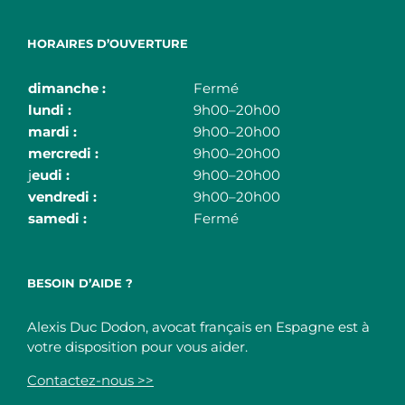
Restructuring – Entreprise en difficulté
HORAIRES D’OUVERTURE
Successions en Espagne
dimanche :
Fermé
lundi :
9h00–20h00
mardi :
9h00–20h00
mercredi :
9h00–20h00
j
eudi :
9h00–20h00
vendredi :
9h00–20h00
samedi :
Fermé
BESOIN D’AIDE ?
Alexis Duc Dodon, avocat français en Espagne est à
votre disposition pour vous aider.
Contactez-nous >>