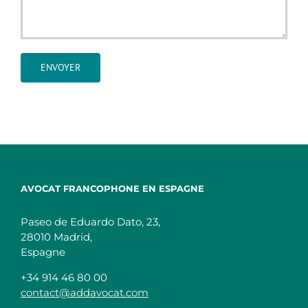
Droit administratif et Urbanisme en Espagne
Droit Civil et immobilier en Espagne
Droit des sociétés en Espagne
Avocat pénaliste en Espagne
AVOCAT FRANCOPHONE EN ESPAGNE
Droit social en Espagne
Paseo de Eduardo Dato, 23,
28010 Madrid,
Investir dans l’immobilier en Espagne
Espagne
+34 914 46 80 00
Recouvrement de créances en Espagne
contact@addavocat.com