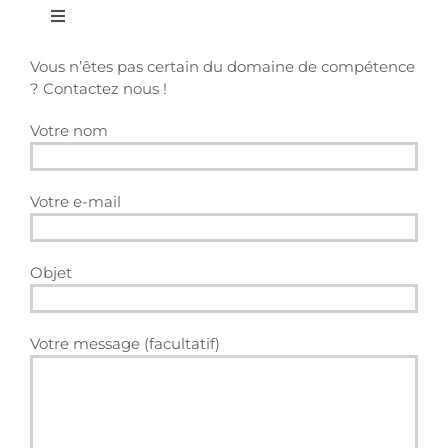
Toggle
Navigation
Vous n’êtes pas certain du domaine de compétence
Droit fiscal en Espagne
? Contactez nous !
Votre nom
Agent commercial en Espagne et distribution
Avocat droit immobilier et construction en
Votre e-mail
Espagne
Avocats spécialisés dans les relations d’affaires
Objet
entre la France et l’Espagne
Contentieux et arbitrage en Espagne
Votre message (facultatif)
Contentieux en Espagne