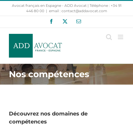
Passer
Avocat français en Espagne - ADD Avocat | Téléphone : +34 91
au
446 80 00
|
email : contact@addavocat.com
contenu
Facebook
X
Email
Nos compétences
Découvrez nos domaines de
compétences