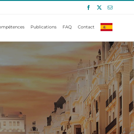
Facebook
X
Email
ompétences
Publications
FAQ
Contact