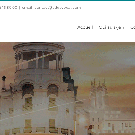
 446 80 00
|
email : contact@addavocat.com
Accueil
Qui suis-je ?
C