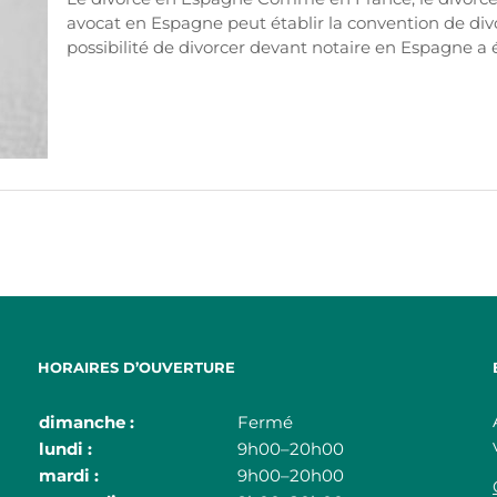
avocat en Espagne peut établir la convention de divo
possibilité de divorcer devant notaire en Espagne a ét
HORAIRES D’OUVERTURE
dimanche :
Fermé
lundi :
9h00–20h00
mardi :
9h00–20h00