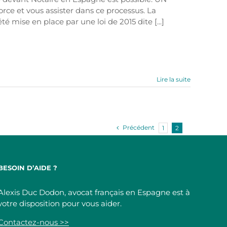
rce et vous assister dans ce processus. La
é mise en place par une loi de 2015 dite [...]
Lire la suite
Précédent
1
2
BESOIN D’AIDE ?
Alexis Duc Dodon, avocat français en Espagne est à
votre disposition pour vous aider.
Contactez-nous >>