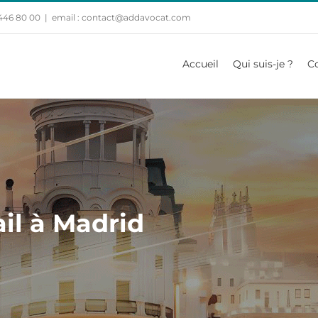
 446 80 00
|
email : contact@addavocat.com
Accueil
Qui suis-je ?
C
ail à Madrid