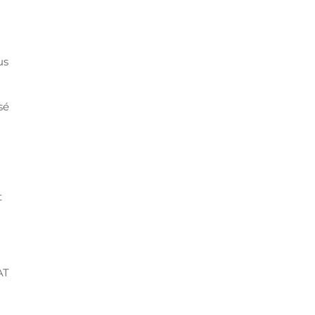
us
sé
t
AT