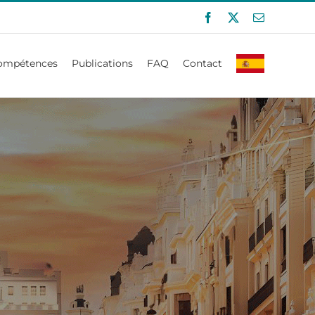
Facebook
X
Email
ompétences
Publications
FAQ
Contact