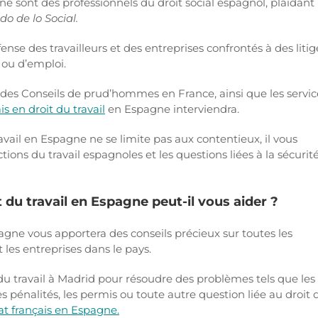
gne sont des professionnels du droit social espagnol, plaidant
o de lo Social.
nse des travailleurs et des entreprises confrontés à des litig
l ou d’emploi.
 des Conseils de prud’hommes en France, ainsi que les servic
is en droit du travail
en Espagne interviendra.
avail en Espagne ne se limite pas aux contentieux, il vous
ions du travail espagnoles et les questions liées à la sécurit
du travail en Espagne peut-il vous aider ?
pagne vous apportera des conseils précieux sur toutes les
t les entreprises dans le pays.
 du travail à Madrid pour résoudre des problèmes tels que les
es pénalités, les permis ou toute autre question liée au droit 
t français en Espagne.