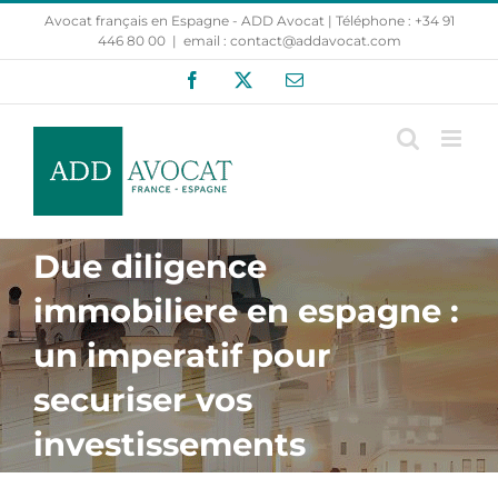
Passer
Avocat français en Espagne - ADD Avocat | Téléphone : +34 91
au
446 80 00
|
email : contact@addavocat.com
contenu
Facebook
X
Email
Due diligence
immobiliere en espagne :
un imperatif pour
securiser vos
investissements