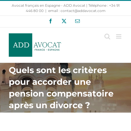
Passer
Avocat français en Espagne - ADD Avocat | Téléphone : +34 91
au
446 80 00
|
email : contact@addavocat.com
contenu
Facebook
X
Email
Quels sont les critères
pour accorder une
pension compensatoire
après un divorce ?